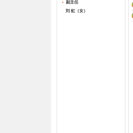
副主任
刘 虹（女）