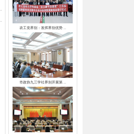
农工党界别：发挥界别优势 ...
市政协九三学社界别开展第 ...