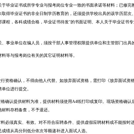
关于毕业证书或所学专业与报考岗位专业一致的书面承诺等材料；已修完
尚未取得毕业证书的非全日制学历教育的，还须提供学校出具的该学历层次、毕
部课程，各科成绩合格，毕业证书待发”的书面证明、本人关于毕业证书专
事业单位在编人员，须按干部人事管理权限提供单位和主管部门出具
料等与报考岗位有关的其它证明材料等。
行资格确认，不得由他人代替。如放弃面试资格，需打印《放弃面试资格
聘单位进行提交。
格确认提供材料为准，提供材料须使用A4纸打印或复印。现场资格确认
他材料存档备查，不予退还。
料必须真实、有效。对不符合应聘条件、提供虚假应聘材料或不能按时
总成绩从高分到低分依次等额递补进入面试人选。