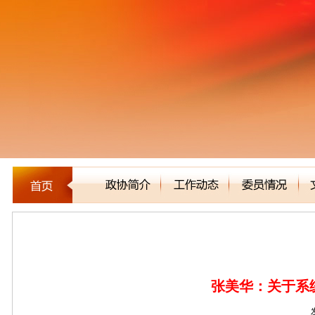
委员建言
张美华：关于系