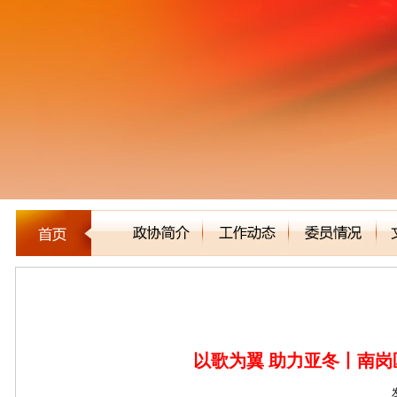
区县市政协
以歌为翼 助力亚冬丨南