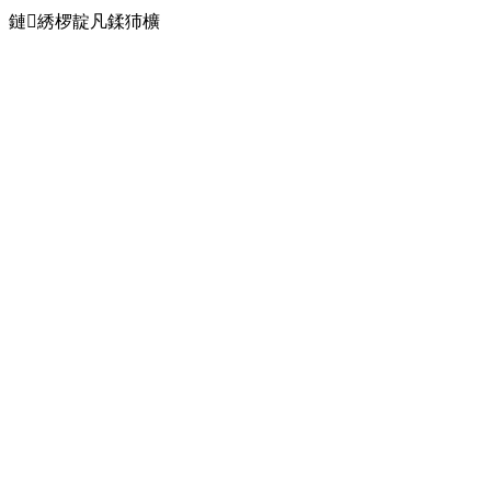
鏈綉椤靛凡鍒犻櫎