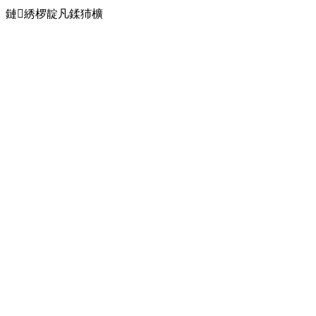
鏈綉椤靛凡鍒犻櫎