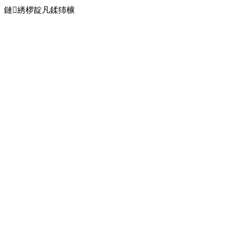
鏈綉椤靛凡鍒犻櫎