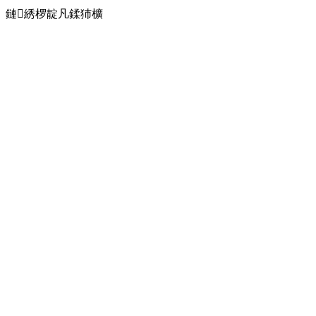
鏈綉椤靛凡鍒犻櫎