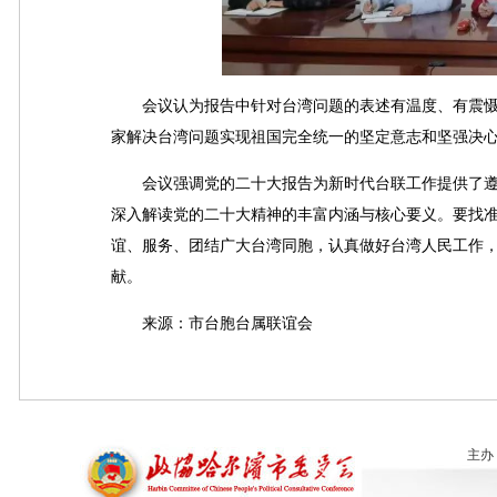
会议认为报告中针对台湾问题的表述有温度、有震慑
家解决台湾问题实现祖国完全统一的坚定意志和坚强决
会议强调党的二十大报告为新时代台联工作提供了遵
深入解读党的二十大精神的丰富内涵与核心要义。要找
谊、服务、团结广大台湾同胞，认真做好台湾人民工作
献。
来源：市台胞台属联谊会
主办