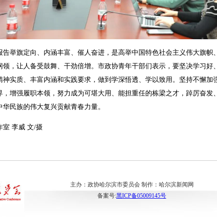
举旗定向、内涵丰富、催人奋进，是高举中国特色社会主义伟大旗帜、
纲领，让人备受鼓舞、干劲倍增。市政协青年干部们表示，要坚决学习好
精神实质、丰富内涵和实践要求，做到学深悟透、学以致用。坚持不懈加
界，增强履职本领，努力成为可堪大用、能担重任的栋梁之才，踔厉奋发
中华民族的伟大复兴贡献青春力量。
 李威 文/摄
主办：政协哈尔滨市委员会 制作：哈尔滨新闻网
备案号:
黑ICP备05009145号