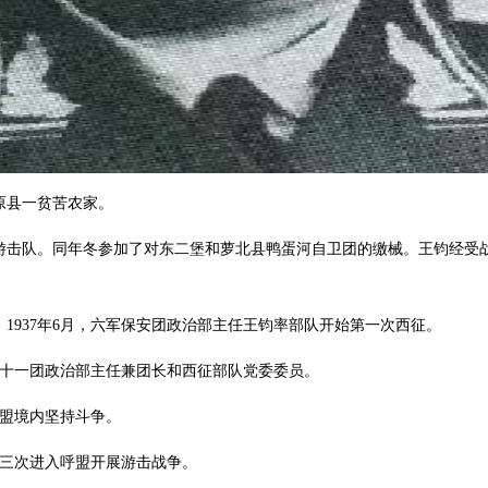
原县一贫苦农家。
原游击队。同年冬参加了对东二堡和萝北县鸭蛋河自卫团的缴械。王钧经受
1937年6月，六军保安团政治部主任王钧率部队开始第一次西征。
师十一团政治部主任兼团长和西征部队党委委员。
呼盟境内坚持斗争。
第三次进入呼盟开展游击战争。