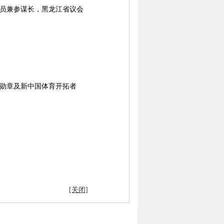
令员兼参谋长，黑龙江省议会
放勋章及新中国体育开拓者
[关闭]