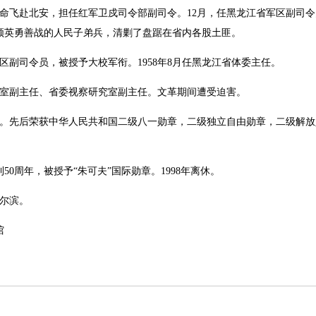
受命飞赴北安，担任红军卫戍司令部副司令。12月，任黑龙江省军区副司
领英勇善战的人民子弟兵，清剿了盘踞在省内各股土匪。
区副司令员，被授予大校军衔。1958年8月任黑龙江省体委主任。
察室副主任、省委视察研究室副主任。文革期间遭受迫害。
员。先后荣获中华人民共和国二级八一勋章，二级独立自由勋章，二级解
0周年，被授予“朱可夫”国际勋章。1998年离休。
哈尔滨。
馆