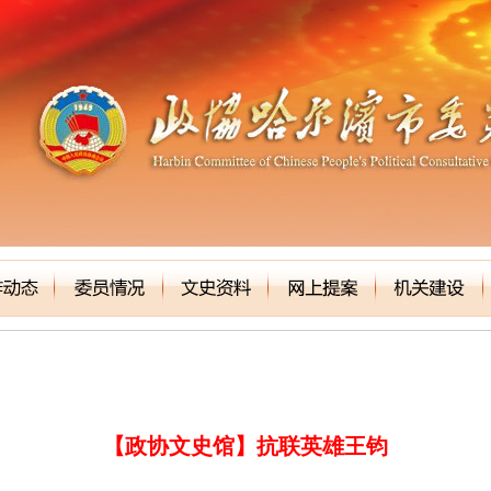
【政协文史馆】抗联英雄王钧