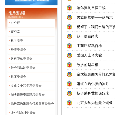
哈尔滨抗日保卫战
民族的雄狮——赵尚志
办公厅
杨靖宇，我们永远的市
研究室
赵一曼在尚志
机关党委
工商巨擘武百祥
经济委员会
爱国人士马忠骏
教科卫体委员会
故乡的魁星楼
社会和法制委员会
金太祖完颜阿骨打及太
提案委员会
萧红在哈尔滨的岁月
文化文史和学习委员会
杨子荣身世揭谜始末
城乡建设资源环境委员会
北京大学为他矗立铜像
民族宗教港澳台侨和外事委员会
农业和农村委员会