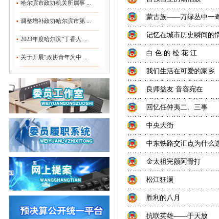
哈尔滨市政协机关所属事 ...
蒙古族——万绿丛中一
调整增补政协哈尔滨市第 ...
记忆在城市历史瞬间的
2023年度哈尔滨“丁香人 ...
白 色 的 松 花 江
关于开展“政协青年为中 ...
我们生活在可爱的家乡
良师益友 音容宛在
回忆任仲夷二、三事
中央大街
中东铁路交汇点为什么
金太祖完颜阿骨打
松江狂澜
胜利的八月
抗联英雄——于天放